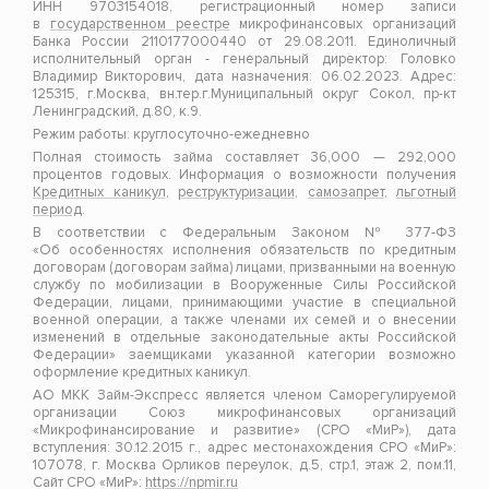
ИНН 9703154018, регистрационный номер записи
в
государственном реестре
микрофинансовых организаций
Банка России 2110177000440 от 29.08.2011. Единоличный
исполнительный орган - генеральный директор: Головко
Владимир Викторович, дата назначения: 06.02.2023. Адрес:
125315, г.Москва, вн.тер.г.Муниципальный округ Сокол, пр-кт
Ленинградский, д.80, к.9.
Режим работы: круглосуточно-ежедневно
Полная стоимость займа составляет 36,000 — 292,000
процентов годовых. Информация о возможности получения
Кредитных каникул
,
реструктуризации
,
самозапрет
,
льготный
период
.
В соответствии с Федеральным Законом № 377-ФЗ
«Об особенностях исполнения обязательств по кредитным
договорам (договорам займа) лицами, призванными на военную
службу по мобилизации в Вооруженные Силы Российской
Федерации, лицами, принимающими участие в специальной
военной операции, а также членами их семей и о внесении
изменений в отдельные законодательные акты Российской
Федерации» заемщиками указанной категории возможно
оформление кредитных каникул.
АО МКК Займ-Экспресс является членом Саморегулируемой
организации Союз микрофинансовых организаций
«Микрофинансирование и развитие» (СРО «МиР»), дата
вступления: 30.12.2015 г., адрес местонахождения СРО «МиР»:
107078, г. Москва Орликов переулок, д.5, стр.1, этаж 2, пом.11,
Сайт СРО «МиР»:
https://npmir.ru