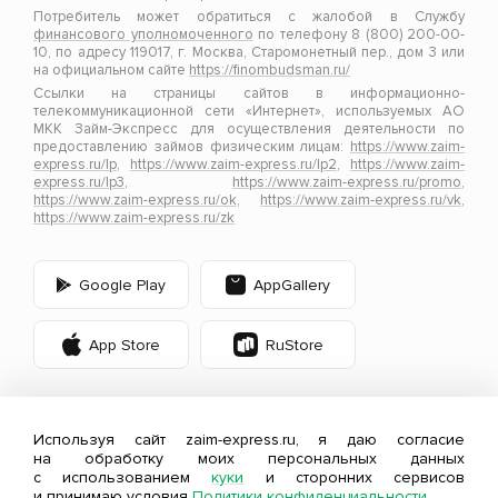
Потребитель может обратиться с жалобой в Службу
финансового уполномоченного
по телефону 8 (800) 200-00-
10, по адресу 119017, г. Москва, Старомонетный пер., дом 3 или
на официальном сайте
https://finombudsman.ru/
Ссылки на страницы сайтов в информационно-
телекоммуникационной сети «Интернет», используемых АО
МКК Займ-Экспресс для осуществления деятельности по
предоставлению займов физическим лицам:
https://www.zaim-
express.ru/lp
,
https://www.zaim-express.ru/lp2
,
https://www.zaim-
express.ru/lp3
,
https://www.zaim-express.ru/promo
,
https://www.zaim-express.ru/ok
,
https://www.zaim-express.ru/vk
,
https://www.zaim-express.ru/zk
Google Play
AppGallery
App Store
RuStore
Используя сайт zaim-express.ru, я даю согласие
на обработку моих персональных данных
с использованием
куки
и сторонних сервисов
и принимаю условия
Политики конфиденциальности.