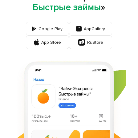
Отзывы
Быстрые займы
»
Статьи
Мобильное приложение
Google Play
AppGallery
App Store
RuStore
Пожаловаться