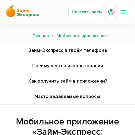
Погасить заём
Главная
Мобильное приложение
Получить деньги
Займ-Экспресс в твоём телефоне
Погасить заём
Под залог авто
Преимущества использования
Акции
Как получить займ в приложении?
Вопросы и ответы
Часто задаваемые вопросы
О компании
Новости
Мобильное приложение
Сотрудничество
«Займ-Экспресс: