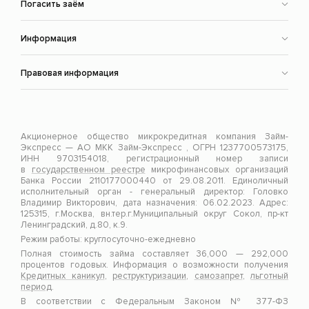
Погасить заём
Информация
Правовая информация
Акционерное общество микрокредитная компания Займ-
Экспресс — АО МКК Займ-Экспресс , ОГРН 1237700573175,
ИНН 9703154018, регистрационный номер записи
в
государственном реестре
микрофинансовых организаций
Банка России 2110177000440 от 29.08.2011. Единоличный
исполнительный орган - генеральный директор: Головко
Владимир Викторович, дата назначения: 06.02.2023. Адрес:
125315, г.Москва, вн.тер.г.Муниципальный округ Сокол, пр-кт
Ленинградский, д.80, к.9.
Режим работы: круглосуточно-ежедневно
Полная стоимость займа составляет 36,000 — 292,000
процентов годовых. Информация о возможности получения
Кредитных каникул
,
реструктуризации
,
самозапрет
,
льготный
период
.
В соответствии с Федеральным Законом № 377-ФЗ