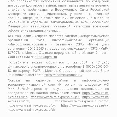
«Об особенностях исполнения обязательств по кредитным
договорам (договорам займа) лицами, призванными на военную
службу по мобилизации в Вооруженные Силы Российской
Федерации, лицами, принимающими участие в специальной
военной операции, а также членами их семей и о внесении
изменений в отдельные законодательные акты Российской
Федерации» заемщиками указанной категории возможно
оформление кредитных каникул.
АО МКК Займ-Экспресс является членом Саморегулируемой
организации Союз микрофинансовых организаций
«Микрофинансирование и развитие» (СРО «МиР»), дата
вступления: 30.12.2015 г., адрес местонахождения СРО «МиР»:
107078, г. Москва Орликов переулок, д.5, стр.1, этаж 2, пом.11,
Сайт СРО «МиР»:
https://npmir.ru
Потребитель может обратиться с жалобой в Службу
финансового уполномоченного
по телефону 8 (800) 200-00-
10, по адресу 119017, г. Москва, Старомонетный пер., дом 3 или
на официальном сайте
https://finombudsman.ru/
Ссылки на страницы сайтов в информационно-
телекоммуникационной сети «Интернет», используемых АО
МКК Займ-Экспресс для осуществления деятельности по
предоставлению займов физическим лицам:
https://www.zaim-
express.ru/lp
,
https://www.zaim-express.ru/lp2
,
https://www.zaim-
express.ru/lp3
,
https://www.zaim-express.ru/promo
,
https://www.zaim-express.ru/ok
,
https://www.zaim-express.ru/vk
,
https://www.zaim-express.ru/zk