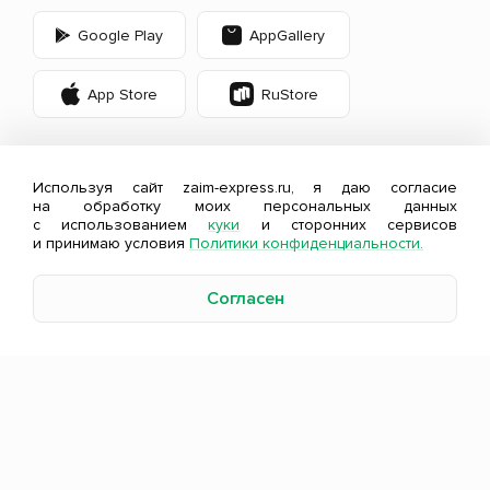
Google Play
AppGallery
App Store
RuStore
Используя сайт zaim-express.ru, я даю согласие
на обработку моих персональных данных
с использованием
куки
и сторонних сервисов
и принимаю условия
Политики конфиденциальности.
Согласен
Оценивайте свои финансовые возможности и
риски.
Изучите
все условия займа
.