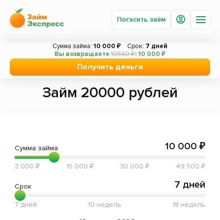
Погасить заём
Сумма займа:
10 000 ₽
Срок:
7 дней
Вы возвращаете
10560 ₽
: 10 000 ₽
Главная
Заём по параметрам
Займ 20000 рублей
Получить деньги
Получить деньги
Погасить заём
Займ 20000 рублей
Под залог авто
Акции
Вопросы и ответы
10 000 ₽
Сумма займа
О компании
3 000 ₽
15 000 ₽
30 000 ₽
49 500 ₽
Новости
7 дней
Срок
Сотрудничество
7 дней
10 недель
18 недель