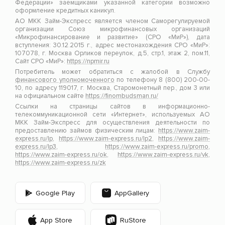
Федерации» заемщиками указанной категории возможно
оформление кредитных каникул.
АО МКК Займ-Экспресс является членом Саморегулируемой
организации Союз микрофинансовых организаций
«Микрофинансирование и развитие» (СРО «МиР»), дата
вступления: 30.12.2015 г., адрес местонахождения СРО «МиР»:
107078, г. Москва Орликов переулок, д.5, стр.1, этаж 2, пом.11,
Сайт СРО «МиР»:
https://npmir.ru
Потребитель может обратиться с жалобой в Службу
финансового уполномоченного
по телефону 8 (800) 200-00-
10, по адресу 119017, г. Москва, Старомонетный пер., дом 3 или
на официальном сайте
https://finombudsman.ru/
Ссылки на страницы сайтов в информационно-
телекоммуникационной сети «Интернет», используемых АО
МКК Займ-Экспресс для осуществления деятельности по
предоставлению займов физическим лицам:
https://www.zaim-
express.ru/lp
,
https://www.zaim-express.ru/lp2
,
https://www.zaim-
express.ru/lp3
,
https://www.zaim-express.ru/promo
,
https://www.zaim-express.ru/ok
,
https://www.zaim-express.ru/vk
,
https://www.zaim-express.ru/zk
Google Play
AppGallery
App Store
RuStore