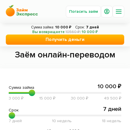
Погасить заём
Сумма займа:
10 000 ₽
Срок:
7 дней
Вы возвращаете
10560 ₽
: 10 000 ₽
Главная
Заём по параметрам
Заём онлайн-переводом
Получить деньги
Получить деньги
Погасить заём
Заём онлайн-переводом
Под залог авто
Акции
Вопросы и ответы
10 000 ₽
Сумма займа
О компании
3 000 ₽
15 000 ₽
30 000 ₽
49 500 ₽
Новости
7 дней
Срок
Сотрудничество
7 дней
10 недель
18 недель