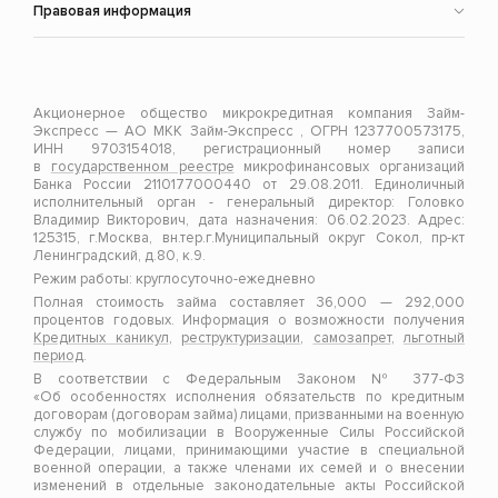
Правовая информация
Акционерное общество микрокредитная компания Займ-
Экспресс — АО МКК Займ-Экспресс , ОГРН 1237700573175,
ИНН 9703154018, регистрационный номер записи
в
государственном реестре
микрофинансовых организаций
Банка России 2110177000440 от 29.08.2011. Единоличный
исполнительный орган - генеральный директор: Головко
Владимир Викторович, дата назначения: 06.02.2023. Адрес:
125315, г.Москва, вн.тер.г.Муниципальный округ Сокол, пр-кт
Ленинградский, д.80, к.9.
Режим работы: круглосуточно-ежедневно
Полная стоимость займа составляет 36,000 — 292,000
процентов годовых. Информация о возможности получения
Кредитных каникул
,
реструктуризации
,
самозапрет
,
льготный
период
.
В соответствии с Федеральным Законом № 377-ФЗ
«Об особенностях исполнения обязательств по кредитным
договорам (договорам займа) лицами, призванными на военную
службу по мобилизации в Вооруженные Силы Российской
Федерации, лицами, принимающими участие в специальной
военной операции, а также членами их семей и о внесении
изменений в отдельные законодательные акты Российской