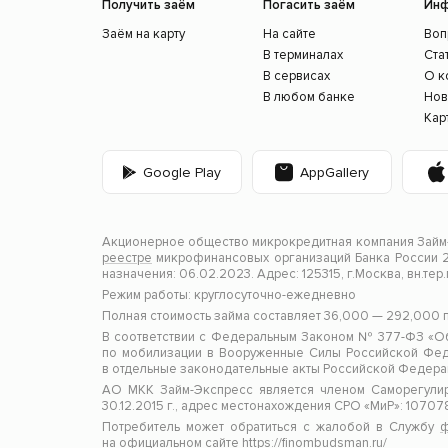
Получить заём
Погасить заём
Ин
Заём на карту
На сайте
Воп
В терминалах
Ста
В сервисах
О к
В любом банке
Нов
Кар
Google Play
AppGallery
Акционерное общество микрокредитная компания Займ-
реестре
микрофинансовых организаций Банка России 21
назначения: 06.02.2023. Адрес: 125315, г.Москва, вн.тер
Режим работы: круглосуточно-ежедневно
Полная стоимость займа составляет 36,000 — 292,000
В соответствии с Федеральным Законом № 377-ФЗ «Об 
по мобилизации в Вооруженные Силы Российской Феде
в отдельные законодательные акты Российской Федера
АО МКК Займ-Экспресс является членом Саморегулир
30.12.2015 г., адрес местонахождения СРО «МиР»: 107078, 
Потребитель может обратиться с жалобой в Службу
ф
на официальном сайте
https://finombudsman.ru/