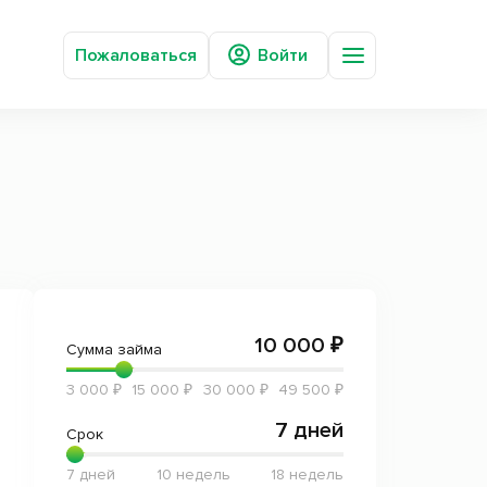
Пожаловаться
Войти
Вопросы и ответы
О компании
Новости
Сотрудничество
Отзывы
Статьи
Мобильное приложение
10 000 ₽
Сумма займа
3 000 ₽
15 000 ₽
30 000 ₽
49 500 ₽
7 дней
Срок
7 дней
10 недель
18 недель