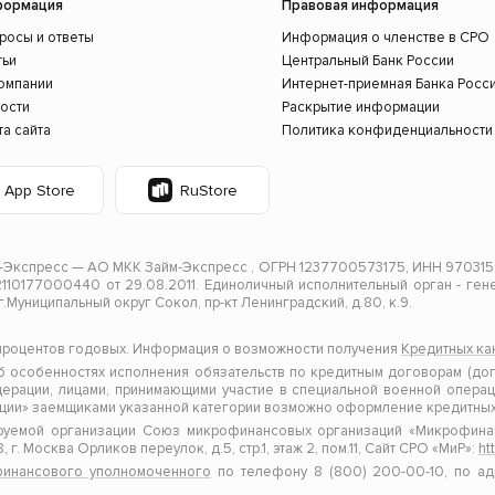
формация
Правовая информация
росы и ответы
Информация о членстве в СРО
тьи
Центральный Банк России
омпании
Интернет-приемная Банка Росс
ости
Раскрытие информации
та сайта
Политика конфиденциальности
App Store
RuStore
Экспресс — АО МКК Займ-Экспресс , ОГРН 1237700573175, ИНН 9703154
10177000440 от 29.08.2011. Единоличный исполнительный орган - гене
.г.Муниципальный округ Сокол, пр-кт Ленинградский, д.80, к.9.
 процентов годовых. Информация о возможности получения
Кредитных ка
особенностях исполнения обязательств по кредитным договорам (дог
рации, лицами, принимающими участие в специальной военной операци
ции» заемщиками указанной категории возможно оформление кредитных
уемой организации Союз микрофинансовых организаций «Микрофинанси
г. Москва Орликов переулок, д.5, стр.1, этаж 2, пом.11, Сайт СРО «МиР»:
ht
инансового уполномоченного
по телефону 8 (800) 200-00-10, по адр