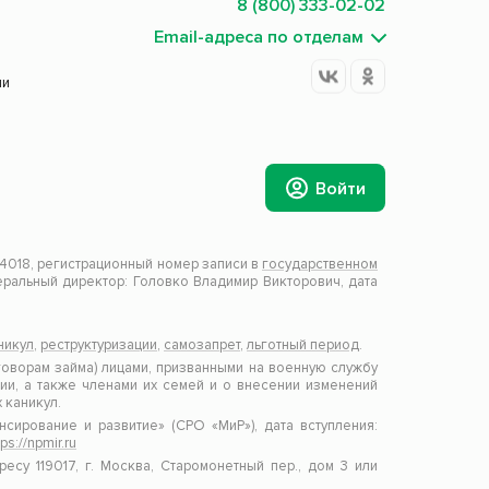
8 (800) 333-02-02
Email-адреса по отделам
ии
Войти
018, регистрационный номер записи в
государственном
ральный директор: Головко Владимир Викторович, дата
никул
,
реструктуризации
,
самозапрет
,
льготный период
.
оворам займа) лицами, призванными на военную службу
и, а также членами их семей и о внесении изменений
 каникул.
рование и развитие» (СРО «МиР»), дата вступления:
tps://npmir.ru
есу 119017, г. Москва, Старомонетный пер., дом 3 или