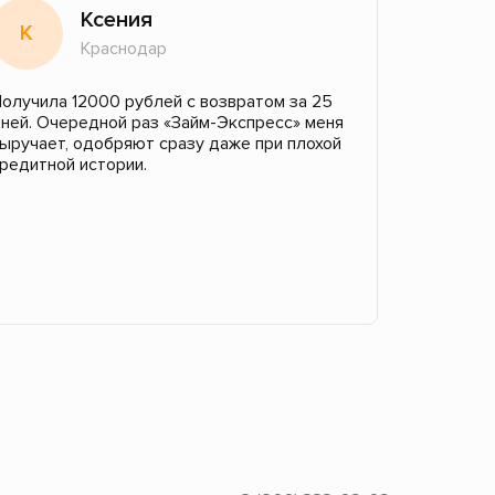
Ксения
К
В
Краснодар
олучила 12000 рублей с возвратом за 25
Я уже ста
ней. Очередной раз «Займ-Экспресс» меня
Экспресс»
ыручает, одобряют сразу даже при плохой
этот раз 
редитной истории.
потому чт
Проблем н
уже через
Всегда во
одобрение
Советую с
удобно.