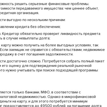
можность решить серьезные финансовые проблемы.
тоимости передаваемого имущества: чем ценнее объект,
редитная организация.
сти выгодно по нескольким причинам:
тавлении кредита без обеспечения;
и. Кредитор обязательно проверит ликвидность предмета
ь в случае невыплаты долга;
 карту можно получить на более выгодных условиях, так
. Если заемщик не справится с обязательствами, недвижимое
продажу в счет погашения задолженности.
ости достаточно сложно. Потребуется собрать полный пакет
и его оценку для подтверждения реальной рыночной
это нужно учитывать при поиске подходящей программы
яется только банками, МФО, в соответствии с
 залоговой недвижимостью. Однако в микрофинансовой
еньги на карту, и для этого потребуется минимум
лг предоставляется до 49500 рублей, на погашение долга