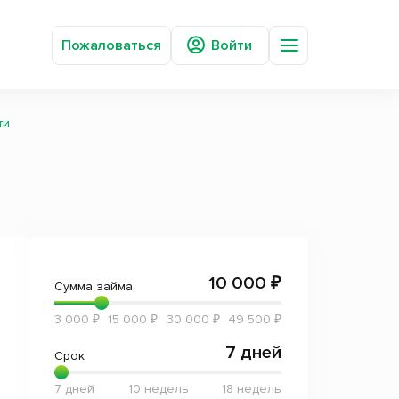
Пожаловаться
Войти
Вопросы и ответы
ти
О компании
Новости
Сотрудничество
Отзывы
Статьи
Мобильное приложение
10 000 ₽
Сумма займа
3 000 ₽
15 000 ₽
30 000 ₽
49 500 ₽
7 дней
Срок
7 дней
10 недель
18 недель