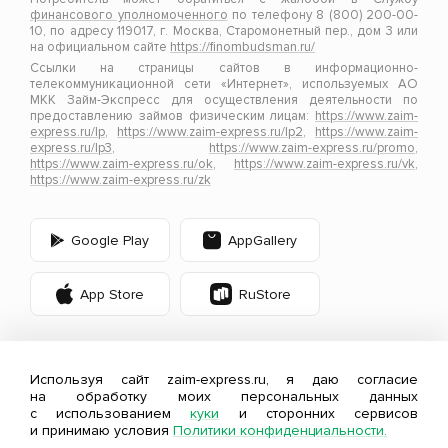
финансового уполномоченного
по телефону 8 (800) 200-00-
10, по адресу 119017, г. Москва, Старомонетный пер., дом 3 или
на официальном сайте
https://finombudsman.ru/
Ссылки на страницы сайтов в информационно-
телекоммуникационной сети «Интернет», используемых АО
МКК Займ-Экспресс для осуществления деятельности по
предоставлению займов физическим лицам:
https://www.zaim-
express.ru/lp
,
https://www.zaim-express.ru/lp2
,
https://www.zaim-
express.ru/lp3
,
https://www.zaim-express.ru/promo
,
https://www.zaim-express.ru/ok
,
https://www.zaim-express.ru/vk
,
https://www.zaim-express.ru/zk
Google Play
AppGallery
App Store
RuStore
Используя сайт zaim-express.ru, я даю согласие
Оценивайте свои финансовые возможности и
на обработку моих персональных данных
с использованием
куки
и сторонних сервисов
риски.
и принимаю условия
Политики конфиденциальности.
Изучите
все условия займа
.