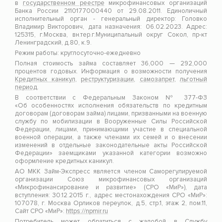
в
государственном реестре
микрофинансовых организаций
Банка России 2110177000440 от 29.08.2011. Единоличный
исполнительный орган - генеральный директор: Головко
Владимир Викторович, дата назначения: 06.02.2023. Адрес:
125315, г.Москва, вн.тер.г.Муниципальный округ Сокол, пр-кт
Ленинградский, д.80, к.9.
Режим работы: круглосуточно-ежедневно
Полная стоимость займа составляет 36,000 — 292,000
процентов годовых. Информация о возможности получения
Кредитных каникул
,
реструктуризации
,
самозапрет
,
льготный
период
.
В соответствии с Федеральным Законом № 377-ФЗ
«Об особенностях исполнения обязательств по кредитным
договорам (договорам займа) лицами, призванными на военную
службу по мобилизации в Вооруженные Силы Российской
Федерации, лицами, принимающими участие в специальной
военной операции, а также членами их семей и о внесении
изменений в отдельные законодательные акты Российской
Федерации» заемщиками указанной категории возможно
оформление кредитных каникул.
АО МКК Займ-Экспресс является членом Саморегулируемой
организации Союз микрофинансовых организаций
«Микрофинансирование и развитие» (СРО «МиР»), дата
вступления: 30.12.2015 г., адрес местонахождения СРО «МиР»:
107078, г. Москва Орликов переулок, д.5, стр.1, этаж 2, пом.11,
Сайт СРО «МиР»:
https://npmir.ru
Потребитель может обратиться с жалобой в Службу