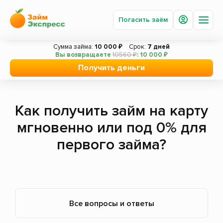
Погасить заём
Сумма займа:
10 000 ₽
Срок:
7 дней
Вы возвращаете
10560 ₽
: 10 000 ₽
Главная
Вопросы
Как получить займ на карту
Получить деньги
и ответы
мгновенно или под 0% для первого
Получить деньги
займа?
Погасить заём
Как получить займ на карту
Под залог авто
мгновенно или под 0% для
Акции
первого займа?
Вопросы и ответы
О компании
Новости
Все вопросы и ответы
Сотрудничество