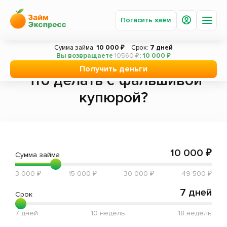
Погасить заём
Сумма займа:
10 000 ₽
Срок:
7 дней
Вы возвращаете
10560 ₽
: 10 000 ₽
Главная
Статьи
Что делать с фальшивой купюрой?
Получить деньги
Получить деньги
Что делать с фальшивой
Погасить заём
купюрой?
Под залог авто
Акции
Вопросы и ответы
10 000 ₽
Сумма займа
О компании
3 000 ₽
15 000 ₽
30 000 ₽
49 500 ₽
Новости
7 дней
Срок
Сотрудничество
7 дней
10 недель
18 недель