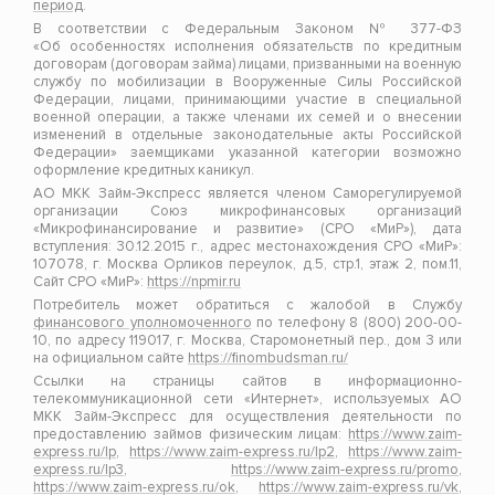
период
.
В соответствии с Федеральным Законом № 377-ФЗ
«Об особенностях исполнения обязательств по кредитным
договорам (договорам займа) лицами, призванными на военную
службу по мобилизации в Вооруженные Силы Российской
Федерации, лицами, принимающими участие в специальной
военной операции, а также членами их семей и о внесении
изменений в отдельные законодательные акты Российской
Федерации» заемщиками указанной категории возможно
оформление кредитных каникул.
АО МКК Займ-Экспресс является членом Саморегулируемой
организации Союз микрофинансовых организаций
«Микрофинансирование и развитие» (СРО «МиР»), дата
вступления: 30.12.2015 г., адрес местонахождения СРО «МиР»:
107078, г. Москва Орликов переулок, д.5, стр.1, этаж 2, пом.11,
Сайт СРО «МиР»:
https://npmir.ru
Потребитель может обратиться с жалобой в Службу
финансового уполномоченного
по телефону 8 (800) 200-00-
10, по адресу 119017, г. Москва, Старомонетный пер., дом 3 или
на официальном сайте
https://finombudsman.ru/
Ссылки на страницы сайтов в информационно-
телекоммуникационной сети «Интернет», используемых АО
МКК Займ-Экспресс для осуществления деятельности по
предоставлению займов физическим лицам:
https://www.zaim-
express.ru/lp
,
https://www.zaim-express.ru/lp2
,
https://www.zaim-
express.ru/lp3
,
https://www.zaim-express.ru/promo
,
https://www.zaim-express.ru/ok
,
https://www.zaim-express.ru/vk
,