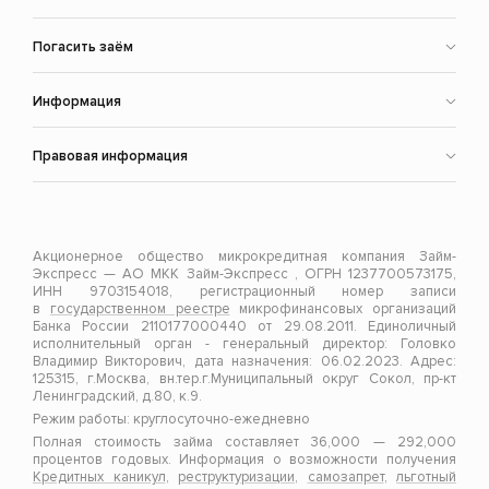
Погасить заём
Информация
Правовая информация
Акционерное общество микрокредитная компания Займ-
Экспресс — АО МКК Займ-Экспресс , ОГРН 1237700573175,
ИНН 9703154018, регистрационный номер записи
в
государственном реестре
микрофинансовых организаций
Банка России 2110177000440 от 29.08.2011. Единоличный
исполнительный орган - генеральный директор: Головко
Владимир Викторович, дата назначения: 06.02.2023. Адрес:
125315, г.Москва, вн.тер.г.Муниципальный округ Сокол, пр-кт
Ленинградский, д.80, к.9.
Режим работы: круглосуточно-ежедневно
Полная стоимость займа составляет 36,000 — 292,000
процентов годовых. Информация о возможности получения
Кредитных каникул
,
реструктуризации
,
самозапрет
,
льготный