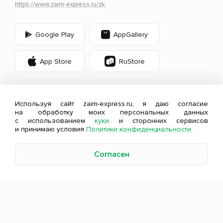
https://www.zaim-express.ru/zk
Google Play
AppGallery
App Store
RuStore
Используя сайт zaim-express.ru, я даю согласие
на обработку моих персональных данных
с использованием
куки
и сторонних сервисов
Оценивайте свои финансовые возможности и
и принимаю условия
Политики конфиденциальности.
риски.
Изучите
все условия займа
.
Согласен
©2011-2026, АО МКК Займ-Экспресс.