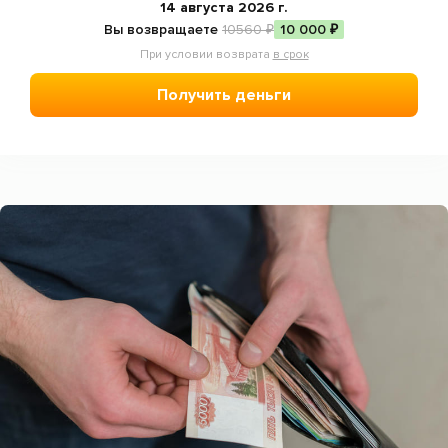
Отзывы
14 августа 2026 г.
Вы возвращаете
10560 ₽
10 000 ₽
Статьи
При условии возврата
в срок
Мобильное приложение
Получить деньги
Пожаловаться