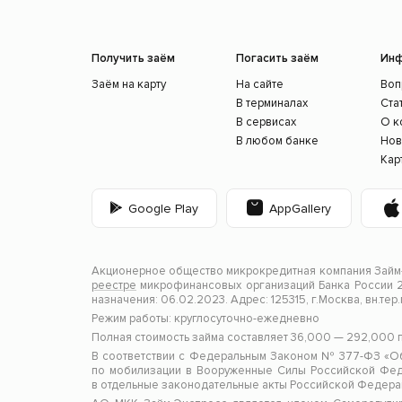
Получить заём
Погасить заём
Ин
Заём на карту
На сайте
Воп
В терминалах
Ста
В сервисах
О к
В любом банке
Нов
Кар
Google Play
AppGallery
Акционерное общество микрокредитная компания Займ-
реестре
микрофинансовых организаций Банка России 21
назначения: 06.02.2023. Адрес: 125315, г.Москва, вн.тер
Режим работы: круглосуточно-ежедневно
Полная стоимость займа составляет 36,000 — 292,000
В соответствии с Федеральным Законом № 377-ФЗ «Об 
по мобилизации в Вооруженные Силы Российской Феде
в отдельные законодательные акты Российской Федера