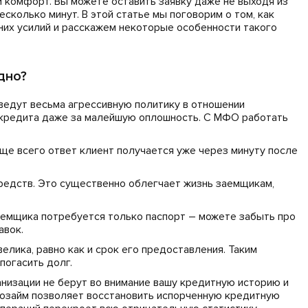
 комфорт. Вы можете оставить заявку даже не выходя из
есколько минут. В этой статье мы поговорим о том, как
шних усилий и расскажем некоторые особенности такого
дно?
ведут весьма агрессивную политику в отношении
 кредита даже за малейшую оплошность. С МФО работать
ще всего ответ клиент получается уже через минуту после
едств. Это существенно облегчает жизнь заемщикам,
аемщика потребуется только паспорт – можете забыть про
авок.
лика, равно как и срок его предоставления. Таким
погасить долг.
низации не берут во внимание вашу кредитную историю и
розайм позволяет восстановить испорченную кредитную