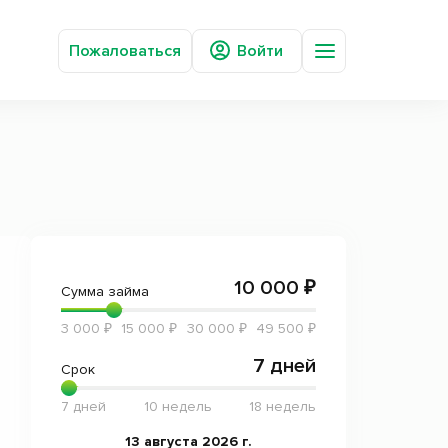
Пожаловаться
Войти
Вопросы и ответы
О компании
Новости
Сотрудничество
Отзывы
Статьи
Мобильное приложение
10 000 ₽
Сумма займа
3 000 ₽
15 000 ₽
30 000 ₽
49 500 ₽
7 дней
Срок
7 дней
10 недель
18 недель
13 августа 2026 г.