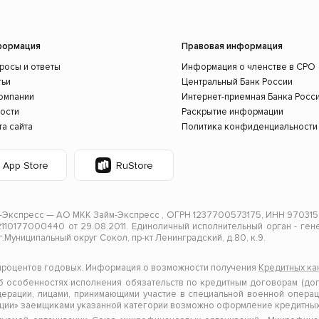
формация
Правовая информация
росы и ответы
Информация о членстве в СРО
тьи
Центральный Банк России
омпании
Интернет-приемная Банка Росс
ости
Раскрытие информации
та сайта
Политика конфиденциальности
App Store
RuStore
Экспресс — АО МКК Займ-Экспресс , ОГРН 1237700573175, ИНН 9703154
10177000440 от 29.08.2011. Единоличный исполнительный орган - гене
.г.Муниципальный округ Сокол, пр-кт Ленинградский, д.80, к.9.
 процентов годовых. Информация о возможности получения
Кредитных ка
особенностях исполнения обязательств по кредитным договорам (дог
рации, лицами, принимающими участие в специальной военной операци
ции» заемщиками указанной категории возможно оформление кредитных