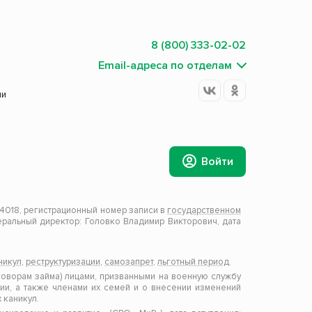
8 (800) 333-02-02
Email-адреса по отделам
ии
Войти
018, регистрационный номер записи в
государственном
ральный директор: Головко Владимир Викторович, дата
никул
,
реструктуризации
,
самозапрет
,
льготный период
.
оворам займа) лицами, призванными на военную службу
и, а также членами их семей и о внесении изменений
 каникул.