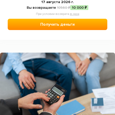
Отзывы
17 августа 2026 г.
Вы возвращаете
10560 ₽
10 000 ₽
Статьи
При условии возврата
в срок
Мобильное приложение
Получить деньги
Пожаловаться