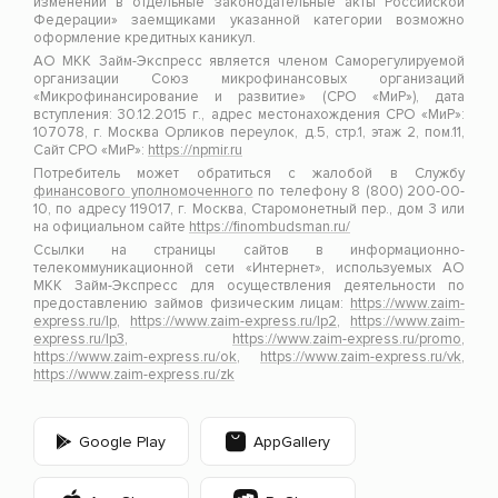
изменений в отдельные законодательные акты Российской
Федерации» заемщиками указанной категории возможно
оформление кредитных каникул.
АО МКК Займ-Экспресс является членом Саморегулируемой
организации Союз микрофинансовых организаций
«Микрофинансирование и развитие» (СРО «МиР»), дата
вступления: 30.12.2015 г., адрес местонахождения СРО «МиР»:
107078, г. Москва Орликов переулок, д.5, стр.1, этаж 2, пом.11,
Сайт СРО «МиР»:
https://npmir.ru
Потребитель может обратиться с жалобой в Службу
финансового уполномоченного
по телефону 8 (800) 200-00-
10, по адресу 119017, г. Москва, Старомонетный пер., дом 3 или
на официальном сайте
https://finombudsman.ru/
Ссылки на страницы сайтов в информационно-
телекоммуникационной сети «Интернет», используемых АО
МКК Займ-Экспресс для осуществления деятельности по
предоставлению займов физическим лицам:
https://www.zaim-
express.ru/lp
,
https://www.zaim-express.ru/lp2
,
https://www.zaim-
express.ru/lp3
,
https://www.zaim-express.ru/promo
,
https://www.zaim-express.ru/ok
,
https://www.zaim-express.ru/vk
,
https://www.zaim-express.ru/zk
Google Play
AppGallery