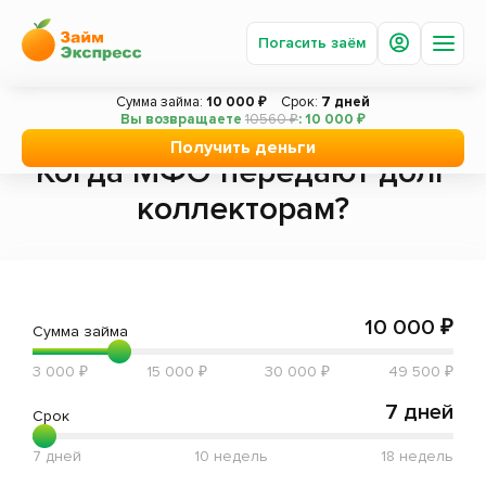
Погасить заём
Сумма займа:
10 000 ₽
Срок:
7 дней
Вы возвращаете
10560 ₽
: 10 000 ₽
Главная
Статьи
Когда МФО передают долг коллекторам?
Получить деньги
Получить деньги
Когда МФО передают долг
Погасить заём
коллекторам?
Под залог авто
Акции
Вопросы и ответы
10 000 ₽
Сумма займа
О компании
3 000 ₽
15 000 ₽
30 000 ₽
49 500 ₽
Новости
7 дней
Срок
Сотрудничество
7 дней
10 недель
18 недель