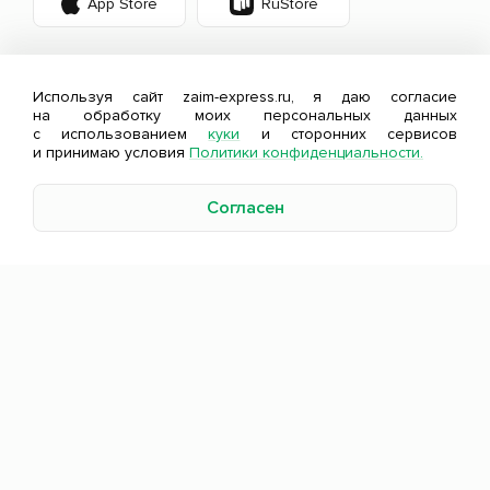
App Store
RuStore
Используя сайт zaim-express.ru, я даю согласие
на обработку моих персональных данных
с использованием
куки
и сторонних сервисов
и принимаю условия
Политики конфиденциальности.
Согласен
Оценивайте свои финансовые возможности и
риски.
Изучите
все условия займа
.
©2011-2026, АО МКК Займ-Экспресс.