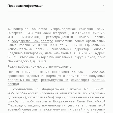
Правовая информация
Акционерное общество микрокредитная компания Займ-
Экспресс — АО МКК Займ-Экспресс , ОГРН 1237700573175,
ИНН 9703154018, регистрационный номер записи
в
государственном реестре
микрофинансовых организаций
Банка России 2110177000440 от 29.08.2011. Единоличный
исполнительный орган - генеральный директор: Головко
Владимир Викторович, дата назначения: 06.02.2023. Адрес:
125315, г.Москва, вн.тер.г.Муниципальный округ Сокол, пр-кт
Ленинградский, д.80, к.9.
Режим работы: круглосуточно-ежедневно
Полная стоимость займа составляет 36,000 — 292,000
процентов годовых. Информация о возможности получения
Кредитных каникул
,
реструктуризации
,
самозапрет
,
льготный
период
.
В соответствии с Федеральным Законом № 377-ФЗ
«Об особенностях исполнения обязательств по кредитным
договорам (договорам займа) лицами, призванными на военную
службу по мобилизации в Вооруженные Силы Российской
Федерации, лицами, принимающими участие в специальной
военной операции, а также членами их семей и о внесении