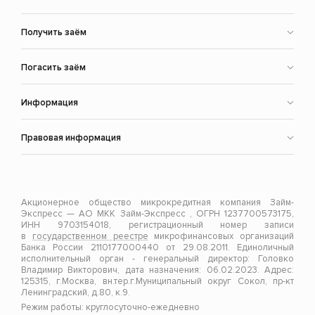
Получить заём
Погасить заём
Информация
Правовая информация
Акционерное общество микрокредитная компания Займ-
Экспресс — АО МКК Займ-Экспресс , ОГРН 1237700573175,
ИНН 9703154018, регистрационный номер записи
в
государственном реестре
микрофинансовых организаций
Банка России 2110177000440 от 29.08.2011. Единоличный
исполнительный орган - генеральный директор: Головко
Владимир Викторович, дата назначения: 06.02.2023. Адрес:
125315, г.Москва, вн.тер.г.Муниципальный округ Сокол, пр-кт
Ленинградский, д.80, к.9.
Режим работы: круглосуточно-ежедневно