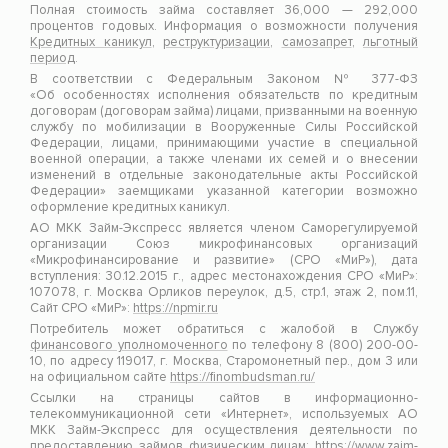
Полная стоимость займа составляет 36,000 — 292,000
процентов годовых. Информация о возможности получения
Кредитных каникул
,
реструктуризации
,
самозапрет
,
льготный
период
.
В соответствии с Федеральным Законом № 377-ФЗ
«Об особенностях исполнения обязательств по кредитным
договорам (договорам займа) лицами, призванными на военную
службу по мобилизации в Вооруженные Силы Российской
Федерации, лицами, принимающими участие в специальной
военной операции, а также членами их семей и о внесении
изменений в отдельные законодательные акты Российской
Федерации» заемщиками указанной категории возможно
оформление кредитных каникул.
АО МКК Займ-Экспресс является членом Саморегулируемой
организации Союз микрофинансовых организаций
«Микрофинансирование и развитие» (СРО «МиР»), дата
вступления: 30.12.2015 г., адрес местонахождения СРО «МиР»:
107078, г. Москва Орликов переулок, д.5, стр.1, этаж 2, пом.11,
Сайт СРО «МиР»:
https://npmir.ru
Потребитель может обратиться с жалобой в Службу
финансового уполномоченного
по телефону 8 (800) 200-00-
10, по адресу 119017, г. Москва, Старомонетный пер., дом 3 или
на официальном сайте
https://finombudsman.ru/
Ссылки на страницы сайтов в информационно-
телекоммуникационной сети «Интернет», используемых АО
МКК Займ-Экспресс для осуществления деятельности по
предоставлению займов физическим лицам:
https://www.zaim-