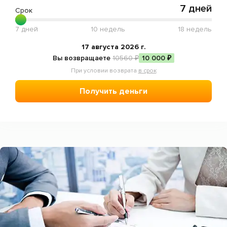
Отзывы
7 дней
Срок
Статьи
7 дней
10 недель
18 недель
Мобильное приложение
17 августа 2026 г.
Вы возвращаете
10560 ₽
10 000 ₽
При условии возврата
в срок
Пожаловаться
Получить деньги