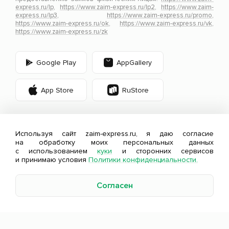
express.ru/lp
,
https://www.zaim-express.ru/lp2
,
https://www.zaim-
express.ru/lp3
,
https://www.zaim-express.ru/promo
,
https://www.zaim-express.ru/ok
,
https://www.zaim-express.ru/vk
,
https://www.zaim-express.ru/zk
Google Play
AppGallery
App Store
RuStore
Используя сайт zaim-express.ru, я даю согласие
на обработку моих персональных данных
с использованием
куки
и сторонних сервисов
и принимаю условия
Политики конфиденциальности.
Оценивайте свои финансовые возможности и
риски.
Согласен
Изучите
все условия займа
.