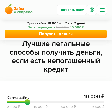
Погасить заём
Сумма займа:
10 000 ₽
Срок:
7 дней
Вы возвращаете
10560 ₽
: 10 000 ₽
Главная
Статьи
Лучшие легальные способы получить
Получить деньги
деньги, если есть непогашенный кредит
Получить деньги
Лучшие легальные
Погасить заём
способы получить деньги,
Под залог авто
если есть непогашенный
Акции
кредит
Вопросы и ответы
О компании
Новости
10 000 ₽
Сумма займа
Сотрудничество
3 000 ₽
15 000 ₽
30 000 ₽
49 500 ₽